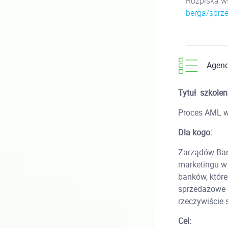
Rozpiska ws
berga/sprz
Agen
Tytuł szkolen
Proces AML w 
Dla kogo:
Zarządów Ban
marketingu w 
banków, które
sprzedażowe 
rzeczywiście 
Cel: