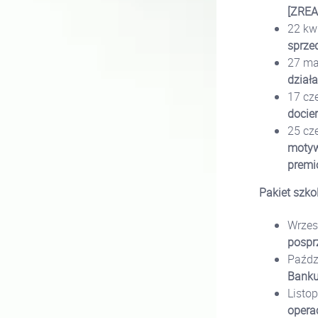
[ZRE
22 kw
sprze
27 ma
dział
17 cz
docier
25 cz
motyw
premi
Pakiet szk
Wrzes
pospr
Paźdz
Banku
Listo
opera