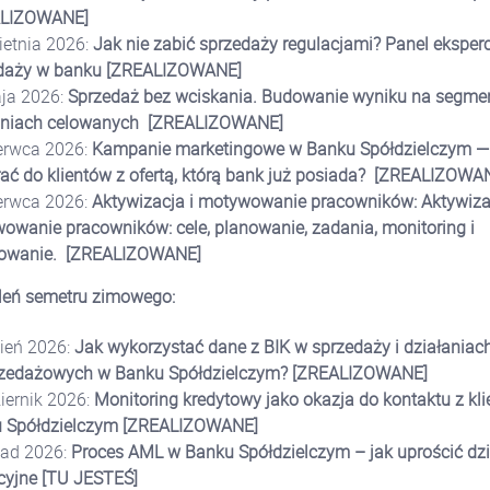
ALIZOWANE]
ietnia 2026:
Jak nie zabić sprzedaży regulacjami? Panel eksperc
daży w banku
[ZREALIZOWANE]
ja 2026:
Sprzedaż bez wciskania. Budowanie wyniku na segment
aniach celowanych
[ZREALIZOWANE]
erwca 2026:
Kampanie marketingowe w Banku Spółdzielczym — 
ać do klientów z ofertą, którą bank już posiada?
[ZREALIZOWAN
erwca 2026:
Aktywizacja i motywowanie pracowników: Aktywizac
owanie pracowników: cele, planowanie, zadania, monitoring i
owanie.
[ZREALIZOWANE]
oleń semetru zimowego:
ień 2026:
Jak wykorzystać dane z BIK w sprzedaży i działaniac
zedażowych w Banku Spółdzielczym?
[ZREALIZOWANE]
iernik 2026:
Monitoring kredytowy jako okazja do kontaktu z kl
 Spółdzielczym
[ZREALIZOWANE]
pad 2026:
Proces AML w Banku Spółdzielczym – jak uprościć dzi
cyjne
[TU JESTEŚ]