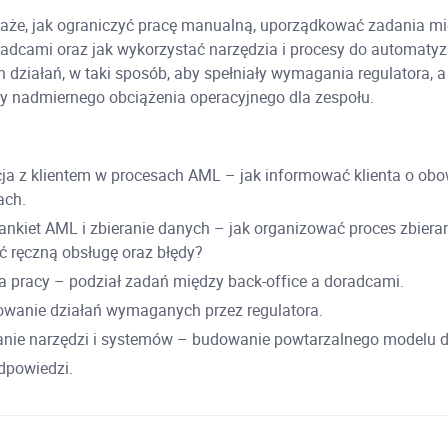
aże, jak ograniczyć pracę manualną, uporządkować zadania mi
radcami oraz jak wykorzystać narzędzia i procesy do automatyz
 działań, w taki sposób, aby spełniały wymagania regulatora, a
y nadmiernego obciążenia operacyjnego dla zespołu.
a z klientem w procesach AML – jak informować klienta o obo
ch.
ankiet AML i zbieranie danych – jak organizować proces zbieran
yć ręczną obsługę oraz błędy?
a pracy – podział zadań między back-office a doradcami.
wanie działań wymaganych przez regulatora.
nie narzędzi i systemów – budowanie powtarzalnego modelu dz
odpowiedzi.