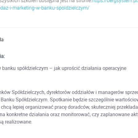
zystkich szkoleń dostępna jest na stronie:
https://bergsystem.p
edaz-i-marketing-w-banku-spoldzielczym/
da
ia:
banku spółdzielczym – jak uprościć działania operacyjne
ków Spółdzielczych, dyrektorów oddziałów i managerów sprze
Banku Spółdzielczym. Spotkanie będzie szczególnie wartościo
 chcą lepiej organizować pracę doradców, skuteczniej przekłada
na konkretne działania oraz monitorować, czy zaplanowane ak
są realizowane.