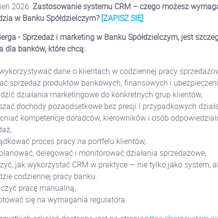
ień 2026:
Zastosowanie systemu CRM – czego możesz wymag
dzia w Banku Spółdzielczym?
[ZAPISZ SIĘ]
rga - Sprzedaż i marketing w Banku Spółdzielczym, jest szczeg
 dla banków, które chcą:
j wykorzystywać dane o klientach w codziennej pracy sprzedażow
jać sprzedaż produktów bankowych, finansowych i ubezpieczen
dzić działania marketingowe do konkretnych grup klientów,
szać dochody pozaodsetkowe bez presji i przypadkowych działa
niać kompetencje doradców, kierowników i osób odpowiedzial
daż,
ądkować proces pracy na portfelu klientów,
j planować, delegować i monitorować działania sprzedażowe,
yć, jak wykorzystać CRM w praktyce — nie tylko jako system, a
dzie codziennej pracy banku.
iczyć pracę manualną,
otować się na wymagania regulatora