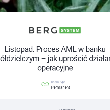
Listopad: Proces AML w banku
ółdzielczym – jak uprościć działa
operacyjne
Room type
Permanent