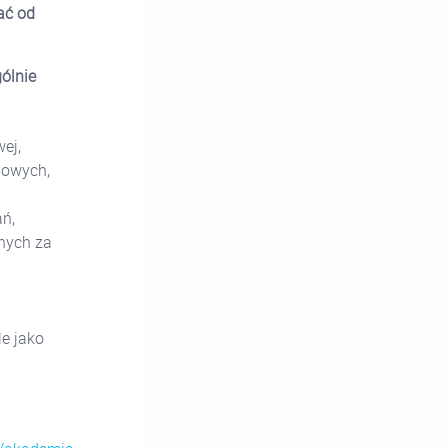
ać od
ólnie
ej,
iowych,
ń,
nych za
le jako