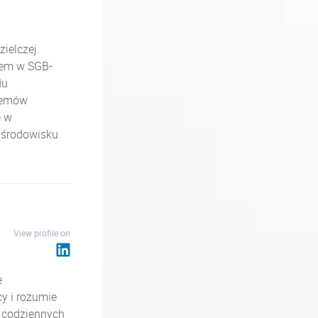
ielczej.
iem w SGB-
łu
stemów
ę w
 środowisku
View profile on
e
y i rozumie
i codziennych