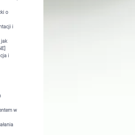
ki o
acji i
jak
E]
ja i
h
ientem w
ałania