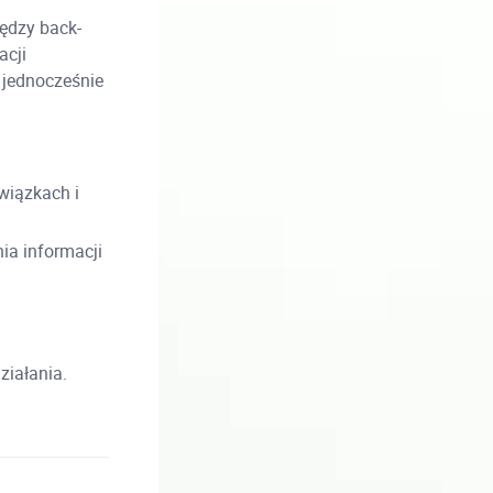
ędzy back-
acji
 jednocześnie
wiązkach i
ia informacji
iałania.