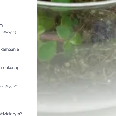
ym
,
dnoszącej
z kampanie,
i dokonaj
wiadają w
łdzielczym?