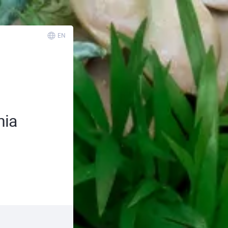
EN
nia