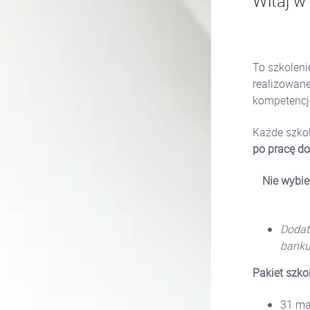
Witaj w
To szkolenie
realizowane
kompetencj
Każde szkol
po pracę do
Nie wybie
Dodat
banku 
Pakiet szko
31 ma