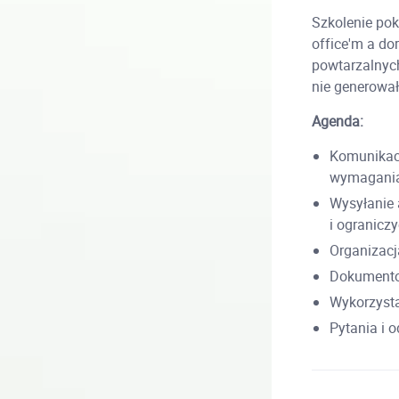
Szkolenie pok
office'm a do
powtarzalnych
nie generował
Agenda:
Komunikacj
wymagania
Wysyłanie 
i ogranicz
Organizacj
Dokumento
Wykorzysta
Pytania i 