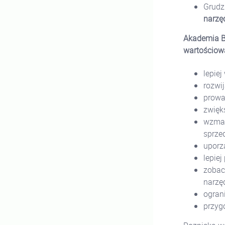
Grudz
narzę
Akademia Be
wartościowa
lepie
rozwi
prowa
zwięk
wzmac
sprze
uporz
lepie
zobacz
narzę
ogran
przyg