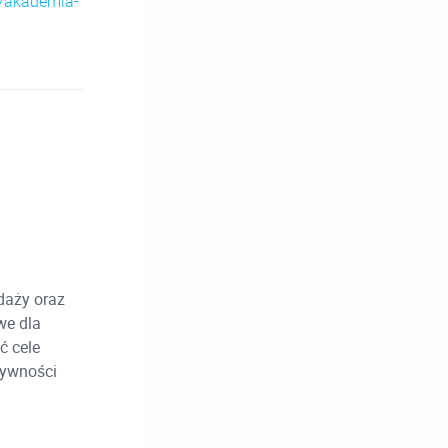
l/akademia-
daży oraz
we dla
ć cele
tywności